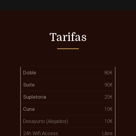
Tarifas
Doble
80€
Suite
90€
Supletoria
20€
Cuna
10€
Desayuno (Alojados)
10€
24h Wifi Access
Libre