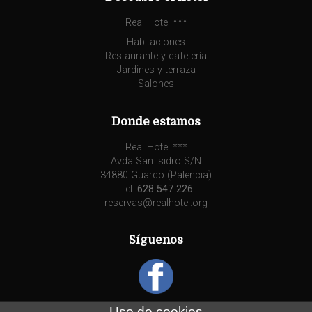
Real Hotel ***
Habitaciones
Restaurante y cafetería
Jardines y terraza
Salones
Donde estamos
Real Hotel ***
Avda San Isidro S/N
34880 Guardo (Palencia)
Tel:
628 547 226
reservas@realhotel.org
Síguenos
Uso de cookies