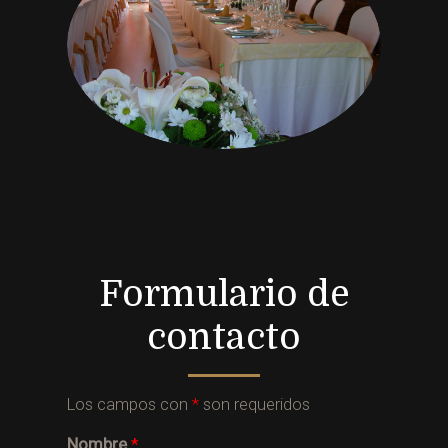
Formulario de
contacto
Los campos con
*
son requeridos
Nombre
*