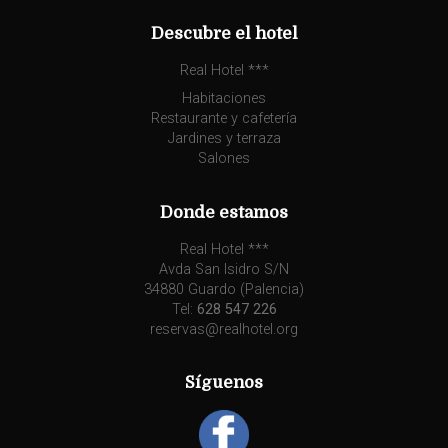
Descubre el hotel
Real Hotel ***
Habitaciones
Restaurante y cafetería
Jardines y terraza
Salones
Donde estamos
Real Hotel ***
Avda San Isidro S/N
34880 Guardo (Palencia)
Tel:
628 547 226
reservas@realhotel.org
Síguenos