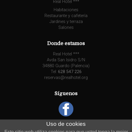
Real Hotel ***
Habitaciones
Restaurante y cafetería
Jardines y terraza
Salones
Donde estamos
Real Hotel ***
Avda San Isidro S/N
34880 Guardo (Palencia)
Tel:
628 547 226
reservas@realhotel.org
Síguenos
Uso de cookies
Este sitio web utiliza cookies para que usted tenga la mejor