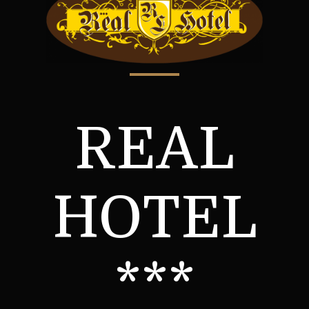
REAL
HOTEL
***